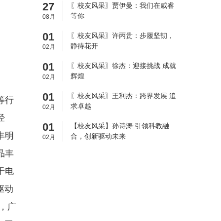
27
〖校友风采〗贾伊曼：我们在威睿
等你
08月
01
〖校友风采〗许丙贵：步履坚韧，
静待花开
02月
01
〖校友风采〗徐杰：迎接挑战 成就
辉煌
02月
01
〖校友风采〗王利杰：跨界发展 追
等行
求卓越
02月
经
01
【校友风采】孙诗涛:引领科教融
丰明
合，创新驱动未来
02月
晶丰
于电
驱动
，广