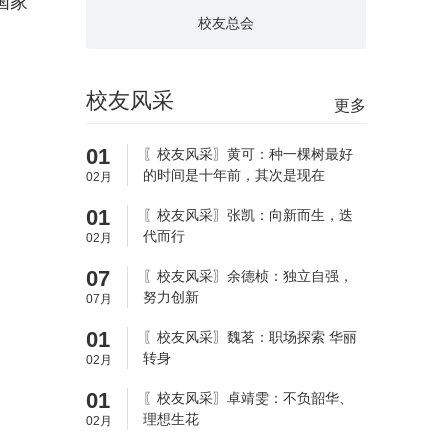
国家
校友总会
校友风采
更多
01
〖校友风采〗黄可：种一棵树最好
的时间是十年前，其次是现在
02月
01
〖校友风采〗张凯：向新而生，迭
代而行
02月
07
〖校友风采〗余德桢：独立自强，
努力创新
07月
01
〖校友风采〗魏茗：职场探索 华丽
转身
02月
01
〖校友风采〗卓靖雯：不负韶华、
理想生花
02月