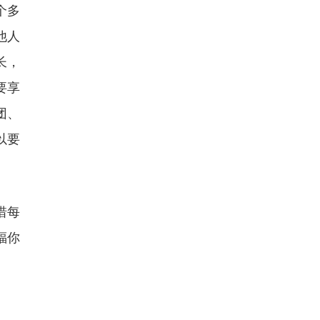
个多
他人
长，
要享
团、
以要
惜每
福你