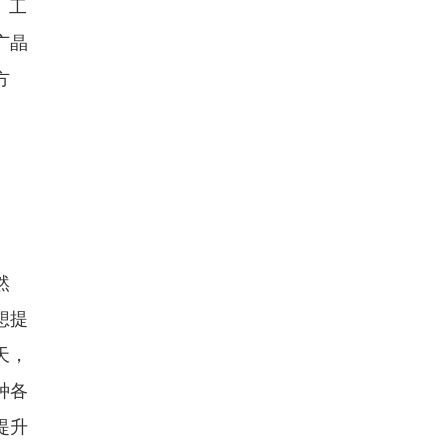
、工
广晶
方
然
想提
天，
种各
提升