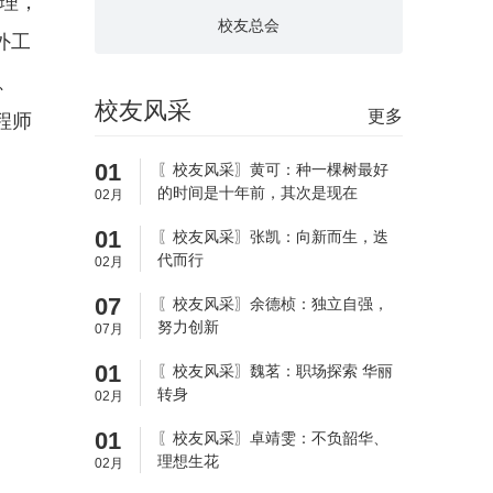
理，
校友总会
外工
、
校友风采
更多
程师
01
〖校友风采〗黄可：种一棵树最好
的时间是十年前，其次是现在
02月
01
〖校友风采〗张凯：向新而生，迭
代而行
02月
07
〖校友风采〗余德桢：独立自强，
努力创新
07月
01
〖校友风采〗魏茗：职场探索 华丽
转身
02月
01
〖校友风采〗卓靖雯：不负韶华、
理想生花
02月