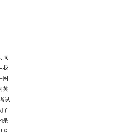
对周
从我
在图
习英
考试
到了
的录
以及