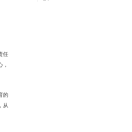
责任
心，
育的
，从