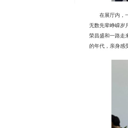
在展厅内，
无数先辈峥嵘岁
荣昌盛和一路走
的年代，亲身感