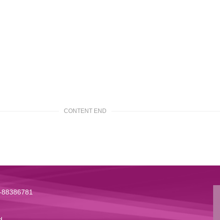
CONTENT END
88386781
d.