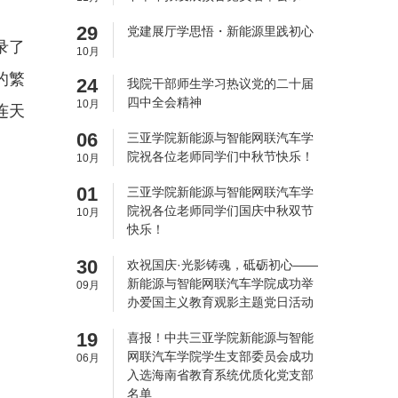
29
党建展厅学思悟・新能源里践初心
录了
10月
的繁
24
我院干部师生学习热议党的二十届
四中全会精神
10月
连天
06
三亚学院新能源与智能网联汽车学
院祝各位老师同学们中秋节快乐！
10月
01
三亚学院新能源与智能网联汽车学
院祝各位老师同学们国庆中秋双节
10月
快乐！
30
欢祝国庆·光影铸魂，砥砺初心——
新能源与智能网联汽车学院成功举
09月
办爱国主义教育观影主题党日活动
19
喜报！中共三亚学院新能源与智能
网联汽车学院学生支部委员会成功
06月
入选海南省教育系统优质化党支部
名单