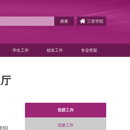
三亚学院
学生工作
校友工作
专业答疑
展厅
党群工作
党建工作
组织