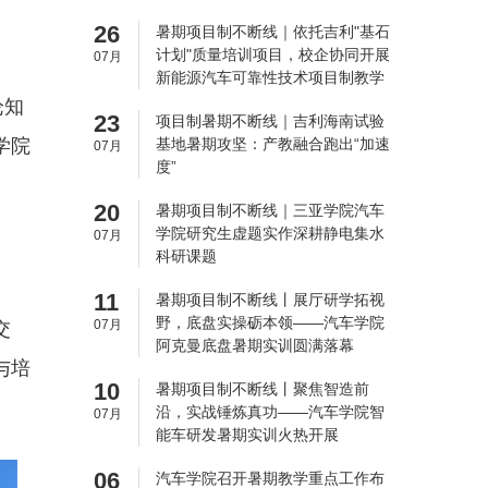
26
暑期项目制不断线｜依托吉利"基石
计划"质量培训项目，校企协同开展
07月
新能源汽车可靠性技术项目制教学
论知
23
项目制暑期不断线｜吉利海南试验
学院
基地暑期攻坚：产教融合跑出“加速
07月
度”
接。
20
暑期项目制不断线｜三亚学院汽车
学院研究生虚题实作深耕静电集水
07月
科研课题
11
暑期项目制不断线丨展厅研学拓视
野，底盘实操砺本领——汽车学院
07月
交
阿克曼底盘暑期实训圆满落幕
与培
10
暑期项目制不断线丨聚焦智造前
沿，实战锤炼真功——汽车学院智
07月
能车研发暑期实训火热开展
06
汽车学院召开暑期教学重点工作布