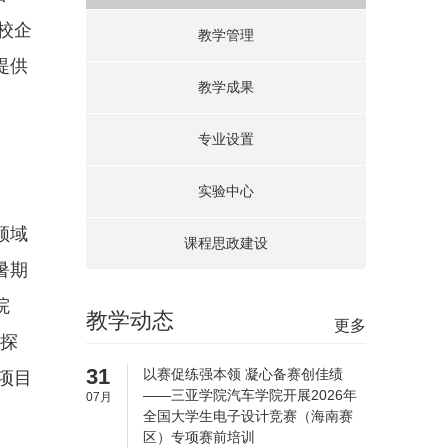
校企
教学管理
提供
教学成果
专业设置
实验中心
领域
课程思政建设
暑期
院
教学动态
更多
同探
31
以赛促练强本领 凝心备赛创佳绩
项目
——三亚学院汽车学院开展2026年
07月
全国大学生电子设计竞赛（海南赛
区）专项赛前培训