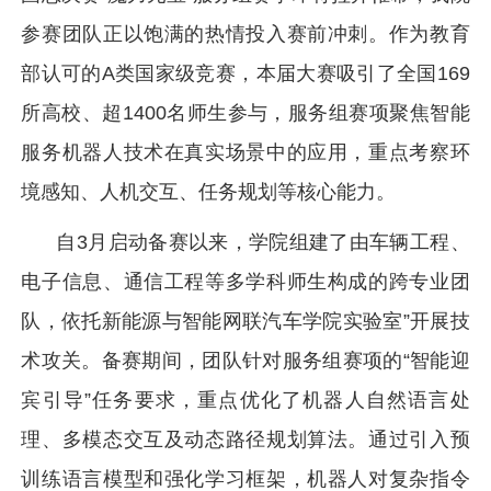
参赛团队正以饱满的热情投入赛前冲刺。作为教育
部认可的A类国家级竞赛，本届大赛吸引了全国169
所高校、超1400名师生参与，服务组赛项聚焦智能
服务机器人技术在真实场景中的应用，重点考察环
境感知、人机交互、任务规划等核心能力。
自3月启动备赛以来，学院组建了由车辆工程、
电子信息、通信工程等多学科师生构成的跨专业团
队，依托新能源与智能网联汽车学院实验室”开展技
术攻关。备赛期间，团队针对服务组赛项的“智能迎
宾引导”任务要求，重点优化了机器人自然语言处
理、多模态交互及动态路径规划算法。通过引入预
训练语言模型和强化学习框架，机器人对复杂指令