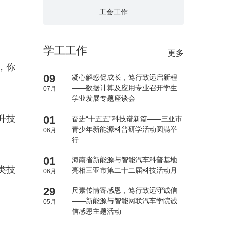
工会工作
学工工作
更多
，你
09
凝心解惑促成长，笃行致远启新程
——数据计算及应用专业召开学生
07月
学业发展专题座谈会
升技
01
奋进“十五五”科技谱新篇——三亚市
青少年新能源科普研学活动圆满举
06月
行
01
海南省新能源与智能汽车科普基地
类技
亮相三亚市第二十二届科技活动月
06月
29
尺素传情寄感恩，笃行致远守诚信
——新能源与智能网联汽车学院诚
05月
信感恩主题活动