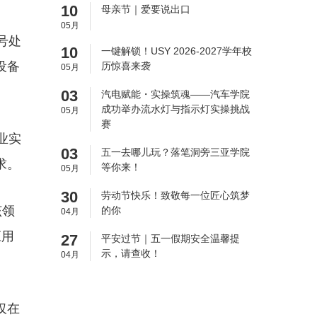
10
母亲节｜爱要说出口
05月
号处
10
一键解锁！USY 2026-2027学年校
设备
历惊喜来袭
05月
03
汽电赋能・实操筑魂——汽车学院
成功举办流水灯与指示灯实操挑战
05月
赛
业实
03
五一去哪儿玩？落笔洞旁三亚学院
求。
等你来！
05月
30
劳动节快乐！致敬每一位匠心筑梦
该领
的你
04月
应用
27
平安过节｜五一假期安全温馨提
示，请查收！
04月
仅在