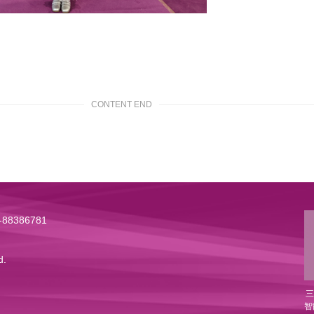
CONTENT END
88386781
d.
三
智