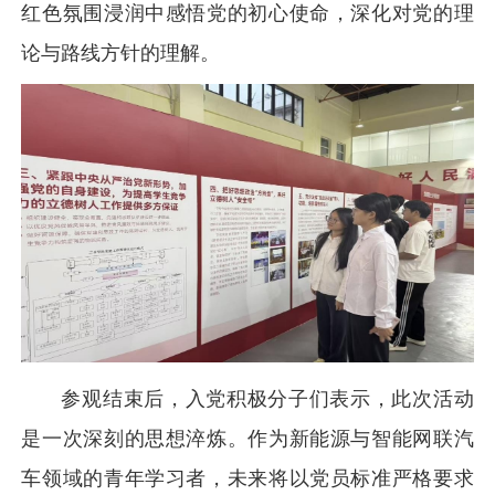
红色氛围浸润中感悟党的初心使命，深化对党的理
论与路线方针的理解。
参观结束后，入党积极分子们表示，此次活动
是一次深刻的思想淬炼。作为新能源与智能网联汽
车领域的青年学习者，未来将以党员标准严格要求