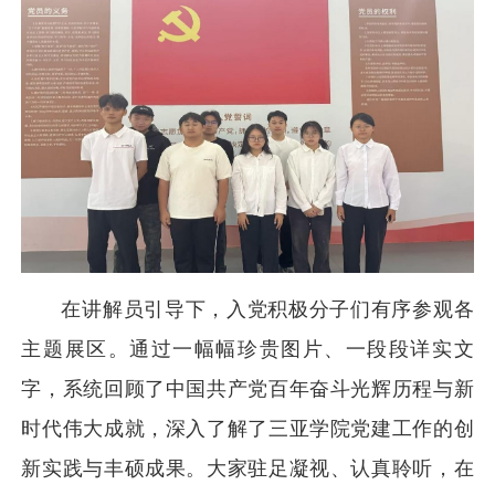
在讲解员引导下，入党积极分子们有序参观各
主题展区。通过一幅幅珍贵图片、一段段详实文
字，系统回顾了中国共产党百年奋斗光辉历程与新
时代伟大成就，深入了解了三亚学院党建工作的创
新实践与丰硕成果。大家驻足凝视、认真聆听，在