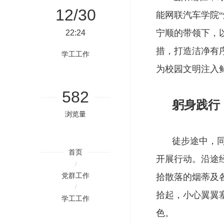
12/30
能网联汽车学院
“
宁顺的带领下，
22:24
措，打造洁净有
学工工作
为校园文明注入
582
躬
身践行
浏览量
徒步途中，
首页
开展行动。沿途
/
党群工作
拾散落的烟蒂及
/
拾起，小心翼翼
学工工作
色。