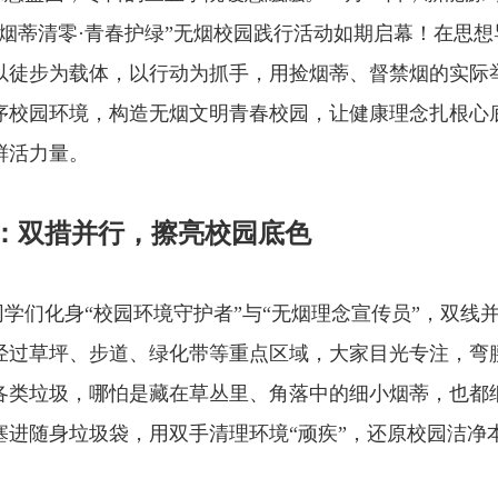
烟蒂清零
·
青春护绿
”
无烟校园践行活动如期启幕！在思想
以徒步为载体，以行动为抓手，用捡烟蒂、督禁烟的实际
序校园环境，构造无烟文明青春校园，让健康理念扎根心
鲜活力量。
：双措并行，擦亮校园底色
同学们化身
“
校园环境守护者
”
与
“
无烟理念宣传员
”
，双线
经过草坪、步道、绿化带等重点区域，大家目光专注，弯
各类垃圾，哪怕是藏在草丛里、角落中的细小烟蒂，也都
塞进随身垃圾袋，用双手清理环境
“
顽疾
”
，还原校园洁净