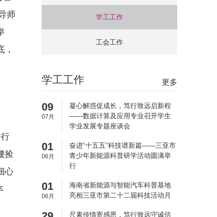
导师
学工工作
举
工会工作
底，
学工工作
更多
09
凝心解惑促成长，笃行致远启新程
——数据计算及应用专业召开学生
07月
学业发展专题座谈会
并行
01
奋进“十五五”科技谱新篇——三亚市
腰捡
青少年新能源科普研学活动圆满举
06月
行
细心
01
海南省新能源与智能汽车科普基地
本
亮相三亚市第二十二届科技活动月
06月
29
尺素传情寄感恩，笃行致远守诚信