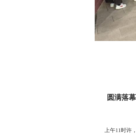
圆满落幕
上午
11
时许