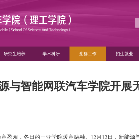
研究生培养
学术科研
党群工作
招生就业
源与智能网联汽车学院开展
绿意盈园，冬日的三亚学院暖意融融。
12
月
12
日，新能源