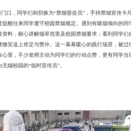
楼门口，同学们则切换为
“
禁烟督促员
”
，手持禁烟宣传卡
度提醒往来同学遵守校园禁烟规定。遇到有吸烟倾向的同
传资料，耐心讲解烟草危害及校园禁烟要求；看到同学们
便微笑送上肯定与赞许。这一幕幕暖心的践行场景，被过
在心里，不少老师主动为同学们的行动点赞，更有同学当
为无烟校园的
“
临时宣传员
”
。