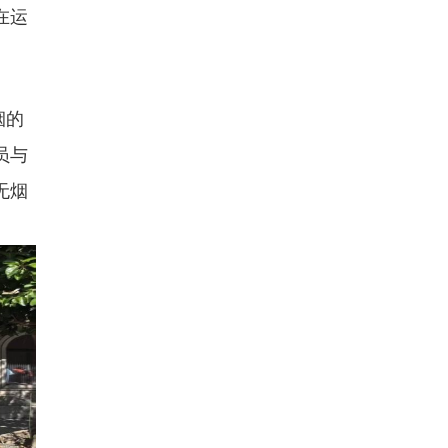
在运
烟的
员与
无烟