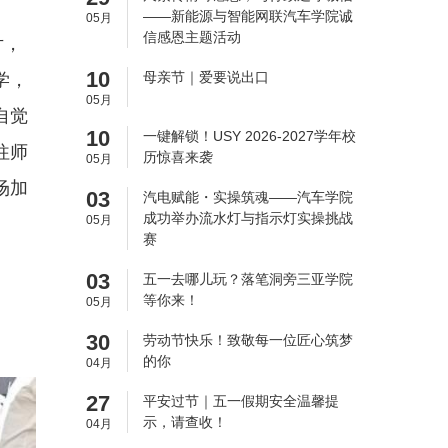
——新能源与智能网联汽车学院诚
05月
信感恩主题活动
片，
10
母亲节｜爱要说出口
学，
05月
自觉
10
一键解锁！USY 2026-2027学年校
往师
历惊喜来袭
05月
场加
03
汽电赋能・实操筑魂——汽车学院
成功举办流水灯与指示灯实操挑战
05月
赛
03
五一去哪儿玩？落笔洞旁三亚学院
等你来！
05月
30
劳动节快乐！致敬每一位匠心筑梦
的你
04月
27
平安过节｜五一假期安全温馨提
示，请查收！
04月