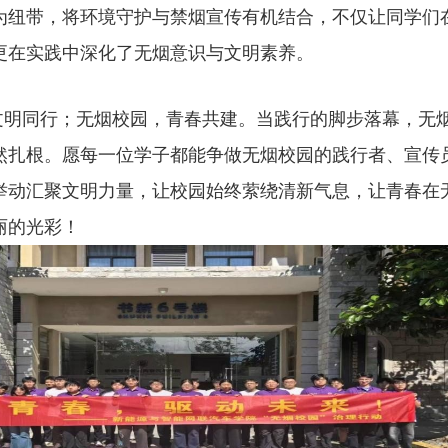
为纽带，将环境守护与禁烟宣传有机结合，不仅让同学们
更在实践中深化了无烟意识与文明素养。
文明同行；无烟校园，青春共建。当践行的脚步落幕，无
然扎根。愿每一位学子都能争做无烟校园的践行者、宣传
举动汇聚文明力量，让校园始终萦绕清新气息，让青春在
绽放更绚丽的光彩！