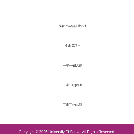
编辑|汽车学院通讯社
美编|黄瑞丰
一审一校|文婷
二审二校|嵇达
三审三校|林甄
Copyright © 2026 University Of Sanya. All Rights Reserved.