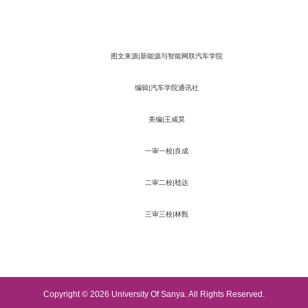
图文来源|新能源与智能网联汽车学院
编辑|汽车学院通讯社
美编|王咸昊
一审一校|良成
二审二校|嵇达
三审三校|林甄
Copyright © 2026 University Of Sanya. All Rights Reserved.