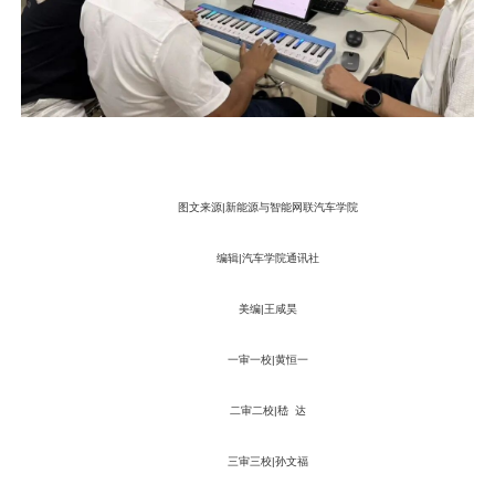
图文来源|新能源与智能网联汽车学院
编辑|汽车学院通讯社
美编|王咸昊
一审一校|黄恒一
二审二校|嵇 达
三审三校|孙文福