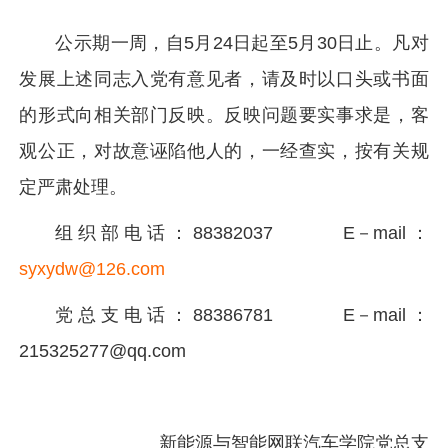
公示期一周，自5月24日起至5月30日止。凡对
发展上述同志入党有意见者，请及时以口头或书面
的形式向相关部门反映。反映问题要实事求是，客
观公正，对故意诬陷他人的，一经查实，按有关规
定严肃处理。
组织部电话：88382037 E－mail：
syxydw@126.com
党总支电话：88386781 E－mail：
215325277@qq.com
新能源与智能网联汽车学院党总支