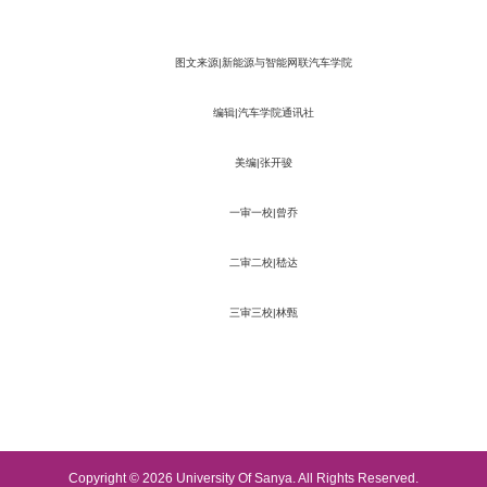
图文来源|新能源与智能网联汽车学院
编辑|汽车学院通讯社
美编|张开骏
一审一校|曾乔
二审二校|嵇达
三审三校|林甄
Copyright © 2026 University Of Sanya. All Rights Reserved.