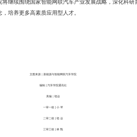
院将继续围绕国家智能网联汽车产业发展战略，深化科研
念，培养更多高素质应用型人才。
文图来源｜新能源与智能网联汽车学院
编辑 | 汽车学院通讯社
美编｜嵇达
一审一校 | 小 琴
二审二校 | 嵇 达
三审三校 | 林 甄