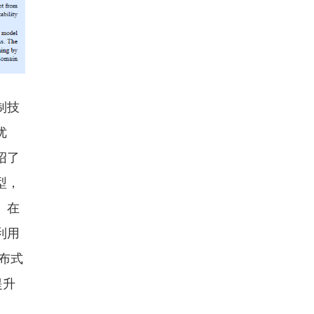
制技
优
绍了
型，
。在
利用
分布式
提升