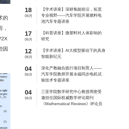
18
【学术讲座】深耕氢能前沿，拓宽
专业视野——汽车学院开展燃料电
06月
术的
池汽车专题讲座
而，
17
【科普讲座】微塑料对人体影响的
2X
研究
06月
些因
12
【学术讲座】AI大模型驱动下的具身
智能新纪元
06月
04
深化产教融合践行项目制育人——
汽车学院教师开展永磁同步电机试
06月
验技术专题讲座
04
三亚学院数学研究中心教授周密受
邀担任国际权威数学评论期刊
06月
《Mathematical Reviews》评论员