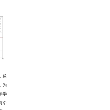
，通
，为
车学
前沿