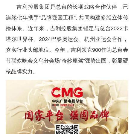
吉利控股集团是总台的长期战略合作伙伴，已
连续七年携手“品牌强国工程”, 共同构建多维立体传
播体系。近年来，吉利控股集团锚定与总台2022卡
塔尔世界杯、2024巴黎奥运会、杭州亚运会合作，
夯实行业头部地位。今年，吉利领克900作为总台春
节联欢晚会义乌分会场“奇妙座驾”强势出圈，彰显硬
核品牌实力。