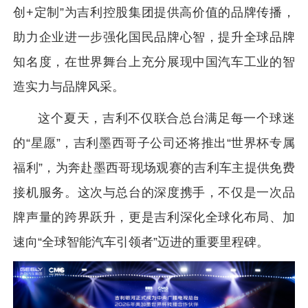
创+定制”为吉利控股集团提供高价值的品牌传播，
助力企业进一步强化国民品牌心智，提升全球品牌
知名度，在世界舞台上充分展现中国汽车工业的智
造实力与品牌风采。
这个夏天，吉利不仅联合总台满足每一个球迷
的“星愿”，吉利墨西哥子公司还将推出“世界杯专属
福利”，为奔赴墨西哥现场观赛的吉利车主提供免费
接机服务。这次与总台的深度携手，不仅是一次品
牌声量的跨界跃升，更是吉利深化全球化布局、加
速向“全球智能汽车引领者”迈进的重要里程碑。