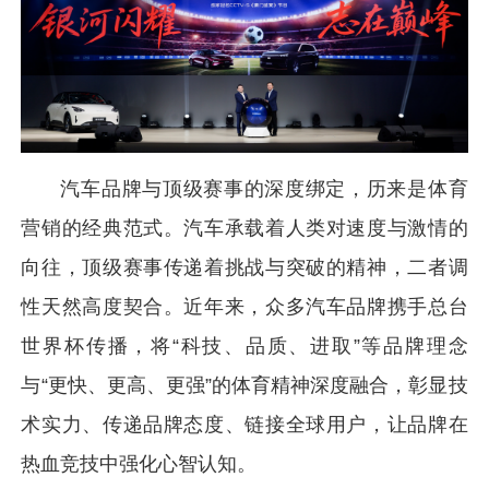
汽车品牌与顶级赛事的深度绑定，历来是体育
营销的经典范式。汽车承载着人类对速度与激情的
向往，顶级赛事传递着挑战与突破的精神，二者调
性天然高度契合。近年来，众多汽车品牌携手总台
世界杯传播，将“科技、品质、进取”等品牌理念
与“更快、更高、更强”的体育精神深度融合，彰显技
术实力、传递品牌态度、链接全球用户，让品牌在
热血竞技中强化心智认知。