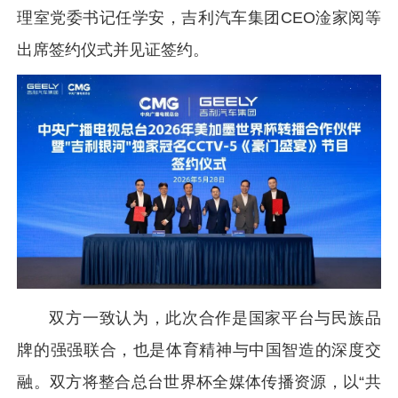
理室党委书记任学安，吉利汽车集团CEO淦家阅等
出席签约仪式并见证签约。
双方一致认为，此次合作是国家平台与民族品
牌的强强联合，也是体育精神与中国智造的深度交
融。双方将整合总台世界杯全媒体传播资源，以“共