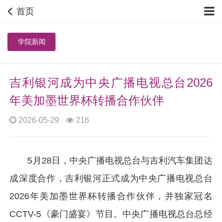
首页
学院新闻
吉利银河成为中央广播电视总台2026
年美加墨世界杯转播合作伙伴
2026-05-29
216
5月28日，中央广播电视总台与吉利汽车集团达
成深度合作，吉利银河正式成为中央广播电视总台
2026年美加墨世界杯转播合作伙伴，并独家冠名
CCTV-5《豪门盛宴》节目。中央广播电视总台总经