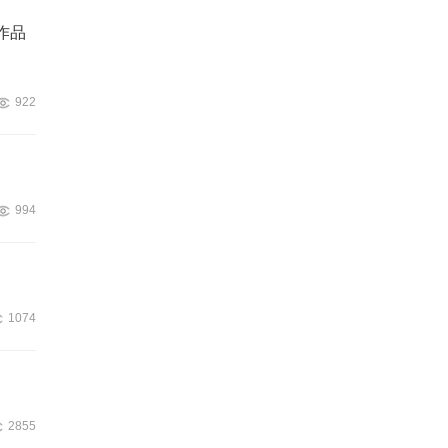
作品
922
994
1074
2855