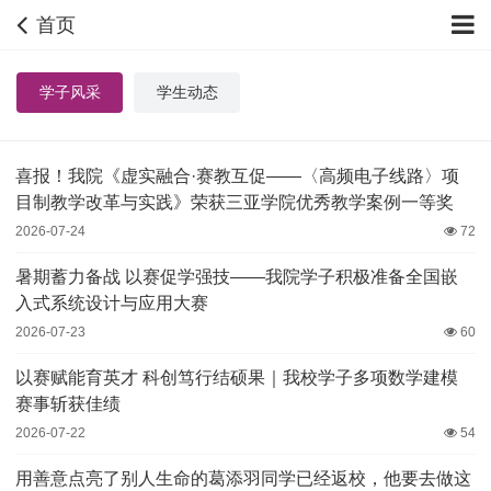
首页
学子风采
学生动态
喜报！我院《虚实融合·赛教互促——〈高频电子线路〉项
目制教学改革与实践》荣获三亚学院优秀教学案例一等奖
2026-07-24
72
暑期蓄力备战 以赛促学强技——我院学子积极准备全国嵌
入式系统设计与应用大赛
2026-07-23
60
以赛赋能育英才 科创笃行结硕果｜我校学子多项数学建模
赛事斩获佳绩
2026-07-22
54
用善意点亮了别人生命的葛添羽同学已经返校，他要去做这